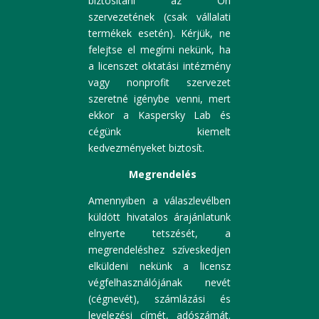
biztosítani az Ön
szervezetének (csak vállalati
termékek esetén). Kérjük, ne
felejtse el megírni nekünk, ha
a licenszet oktatási intézmény
vagy nonprofit szervezet
szeretné igénybe venni, mert
ekkor a Kaspersky Lab és
cégünk kiemelt
kedvezményeket biztosít.
Megrendelés
Amennyiben a válaszlevélben
küldött hivatalos árajánlatunk
elnyerte tetszését, a
megrendeléshez szíveskedjen
elküldeni nekünk a licensz
végfelhasználójának nevét
(cégnevét), számlázási és
levelezési címét, adószámát.