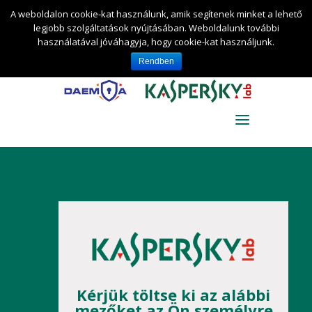
DAEMIA Információ-biztonságtechnikai és
A weboldalon cookie-kat használunk, amik segítenek minket a lehető
Tanácsadó Kft.
+36 30 for KAV 0-24 (+36 30 4
legjobb szolgáltatások nyújtásában. Weboldalunk további
528-024)
kaspersky@daemia.hu
használatával jóváhagyja, hogy cookie-kat használjunk.
0 termék
Rendben
Kérjük töltse ki az alábbi
mezőket az Ön személyre