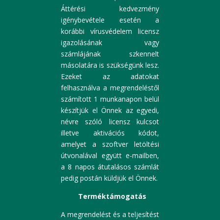
Áttérési kedvezmény
igénybevétele esetén a
korábbi vírusvédelem licensz
igazolásának vagy
számlájának szkennelt
másolatára is szükségünk lesz.
Ezeket az adatokat
felhasználva a megrendeléstől
számított 1 munkanapon belül
készítjük el Önnek az egyedi,
névre szóló licensz kulcsot
illetve aktivációs kódot,
amelyet a szoftver letöltési
útvonalával együtt e-mailben,
a 8 napos átutalásos számlát
pedig postán küldjük el Önnek.
Terméktámogatás
A megrendelést és a teljesítést