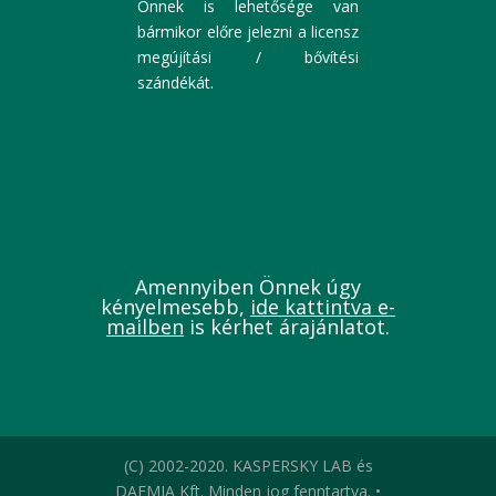
Önnek is lehetősége van
bármikor előre jelezni a licensz
megújítási / bővítési
szándékát.
Amennyiben Önnek úgy
kényelmesebb,
ide kattintva e-
mailben
is kérhet árajánlatot
.
(C) 2002-2020. KASPERSKY LAB és
DAEMIA Kft. Minden jog fenntartva. •