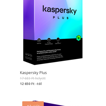
Kaspersky Plus
17 683 Ft
helyett
12 650 Ft
-tól