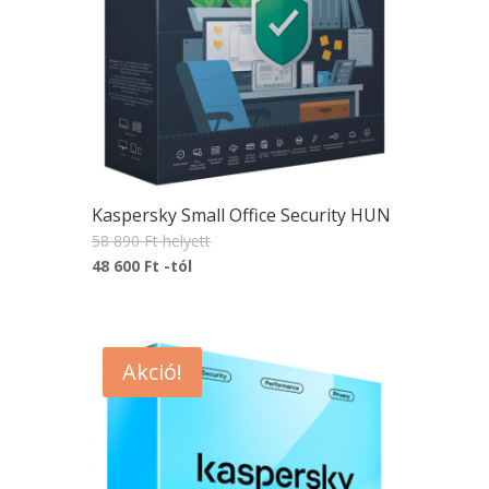
Kaspersky Small Office Security HUN
58 890 Ft
helyett
48 600 Ft
-tól
Akció!