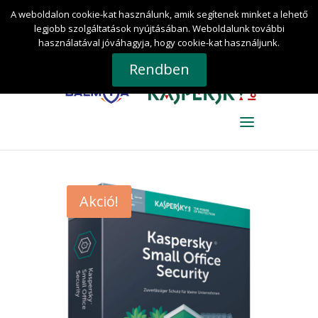
DAEMIA Információ-biztonságtechnikai és
A weboldalon cookie-kat használunk, amik segítenek minket a lehető
Tanácsadó Kft.
+36 30 for KAV 0-24 (+36 30 4
legjobb szolgáltatások nyújtásában. Weboldalunk további
528-024)
kaspersky@daemia.hu
használatával jóváhagyja, hogy cookie-kat használjunk.
0 termék
Rendben
Akció!