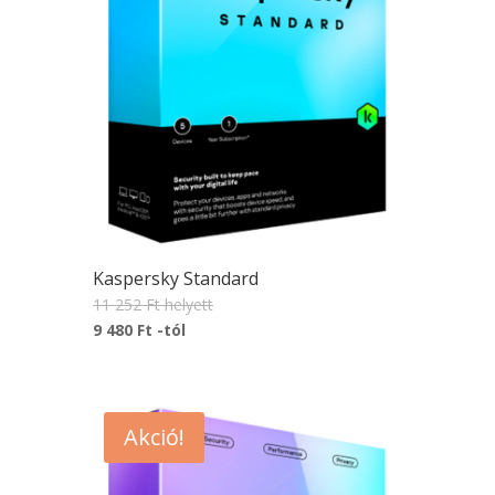
Kaspersky Standard
11 252 Ft
helyett
9 480 Ft
-tól
Akció!