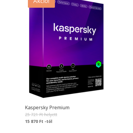
Akció!
Kaspersky Premium
25 721 Ft
helyett
15 870 Ft
-tól