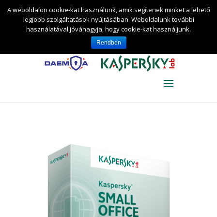
DAEMIA Információ-biztonságtechnikai és
A weboldalon cookie-kat használunk, amik segítenek minket a lehető
Tanácsadó Kft.
+36 30 for KAV 0-24 (+36 30 4
legjobb szolgáltatások nyújtásában. Weboldalunk további
528-024)
kaspersky@daemia.hu
használatával jóváhagyja, hogy cookie-kat használjunk.
0 termék
Rendben