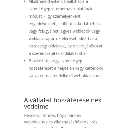
Alkalmazottanként beállíthatja a
számítógép internethasználatának
módját – így személyenként
engedélyezheti, letilthatja, korlátozhatja
vagy felügyelheti egyes weblapok vagy
weblapcsoportok elérését, ideértve a
közösségi oldalakat, az online játékokat,
a szerencsejáték-oldalakat stb.
Blokkolhatja egy számítógép
hozzáférését a helytelen vagy kártékony
tartalommal rendelkező weboldalakhoz
A vállalat hozzáféréseinek
védelme
Rendkívül fontos, hogy minden
weboldalhoz és alkalmazásfiókhoz erős,