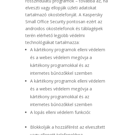
rosszindulatú programok – továbbá az, ha
elveszti vagy ellopják üzleti adatokat
tartalmazó okostelefonját. A Kaspersky
Small Office Security pontosan ezért az
androidos okostelefonok és táblagépek
terén elérhető legjobb védelmi
technológiákat tartalmazza:
A kártékony programok elleni védelem
és a webes védelem megóvja a
kártékony programokkal és az
internetes bűnözőkkel szemben
A kártékony programok elleni védelem
és a webes védelem megóvja a
kártékony programokkal és az
internetes bűnözőkkel szemben
A lopás elleni védelem funkciói:
Blokkolják a hozzáférést az elveszített
vagy ellopott telefonokhoz