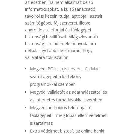
az esetben, ha nem alkalmaz belső
informatikusokat, a külső tanácsadó
távolról is kezelni tudja laptopjai, asztali
számítógépei, fájlszerverei, illetve
androidos telefonjai és táblagépei
biztonsági beállításait. Világszínvonalú
biztonság – mindenféle bonyodalom
nélkül… így több ideje marad, hogy
vállalatára fókuszáljon.
Megvédi PC-it, fájlszervereit és Mac
számítógépeit a kártékony
programokkal szemben
Megvédi vállalatát az adathalászattal és
az internetes támadásokkal szemben
Megvédi androidos telefonjait és
táblagépeit – még lopás elleni védelmet
is tartalmaz
Extra védelmet biztosít az online banki