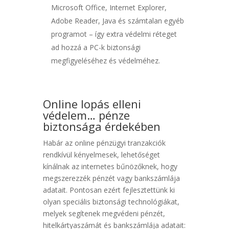
Microsoft Office, Internet Explorer,
Adobe Reader, Java és számtalan egyéb
programot – így extra védelmi réteget
ad hozzá a PC-k biztonsági
megfigyeléséhez és védelméhez.
Online lopás elleni
védelem… pénze
biztonsága érdekében
Habár az online pénzügyi tranzakciók
rendkívül kényelmesek, lehetőséget
kínálnak az internetes bűnözőknek, hogy
megszerezzék pénzét vagy bankszámlája
adatait. Pontosan ezért fejlesztettünk ki
olyan speciális biztonsági technológiákat,
melyek segítenek megvédeni pénzét,
hitelkártyaszámát és bankszámlája adatait: