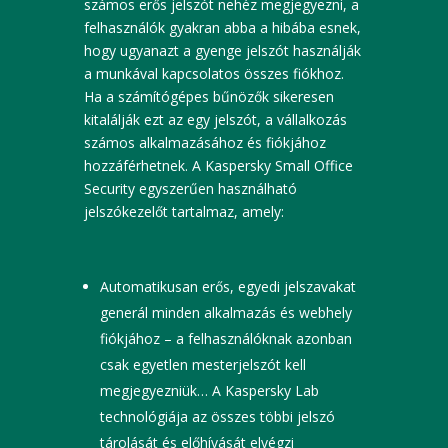
számos erős jelszót nehéz megjegyezni, a
felhasználók gyakran abba a hibába esnek,
hogy ugyanazt a gyenge jelszót használják
a munkával kapcsolatos összes fiókhoz.
Ha a számítógépes bűnözők sikeresen
kitalálják ezt az egy jelszót, a vállalkozás
számos alkalmazásához és fiókjához
hozzáférhetnek. A Kaspersky Small Office
Security egyszerűen használható
jelszókezelőt tartalmaz, amely:
Automatikusan erős, egyedi jelszavakat
generál minden alkalmazás és webhely
fiókjához – a felhasználóknak azonban
csak egyetlen mesterjelszót kell
megjegyezniük… A Kaspersky Lab
technológiája az összes többi jelszó
tárolását és előhívását elvégzi