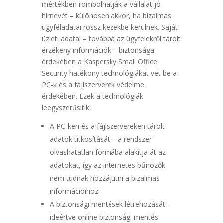
mértékben rombolhatják a vállalat jó
hírnevét – különösen akkor, ha bizalmas
ügyféladatai rossz kezekbe kerülnek. Saját
üzleti adatai – továbbá az ügyfelekről tárolt
érzékeny információk – biztonsága
érdekében a Kaspersky Small Office
Security hatékony technológiákat vet be a
PC-k és a fájlszerverek védelme
érdekében. Ezek a technológiák
leegyszerűsítik:
A PC-ken és a fájlszervereken tárolt
adatok titkosítását – a rendszer
olvashatatlan formába alakítja át az
adatokat, így az internetes bűnözők
nem tudnak hozzájutni a bizalmas
információihoz
A biztonsági mentések létrehozását –
ideértve online biztonsági mentés