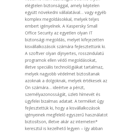
elégtelen biztonsággal, amely képtelen
együtt növekedni vállalatával… vagy egyéb
komplex megoldásokkal, melyek teljes
embert igényelnek. A Kaspersky Small
Office Security az egyetlen olyan IT
biztonsági megoldás, melyet kifejezetten
kisvállalkozások számára fejlesztettünk ki.
A szoftver olyan díjnyertes, rosszindulatú
programok ellen védő megoldásokat,
illetve speciális technológiákat tartalmaz,
melyek nagyobb védelmet biztosítanak
azoknak a dolgoknak, melyek értékesek az
Ön számára… ideértve a pénzt,
személyazonosságát, üzleti hírnevét és
ügyfelei bizalmas adatait. A terméket úgy
fejlesztettük ki, hogy a kisvállalkozások
igényeinek megfelelő egyszerű használatot
biztosítson, illetve akár az interneten*
keresztül is kezelhető legyen – így abban