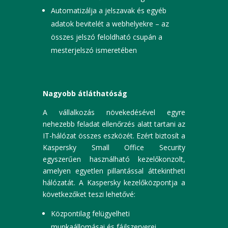
Automatizálja a jelszavak és egyéb
adatok bevitelét a webhelyekre – az
összes jelszó feloldható csupán a
mesterjelszó ismeretében
Nagyobb átláthatóság
A vállalkozás növekedésével egyre
nehezebb feladat ellenőrzés alatt tartani az
IT-hálózat összes eszközét. Ezért biztosít a
Kaspersky Small Office Security
egyszerűen használható kezelőkonzolt,
amelyen egyetlen pillantással áttekintheti
hálózatát. A Kaspersky kezelőközpontja a
következőket teszi lehetővé:
Központilag felügyelheti
munkaállomásai és fájlszerverei