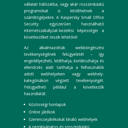
vállalati hálózatba, vagy akár rosszindulatú
programokat is letölthetnek a
számítógépekre. A Kaspersky Small Office
Security egyszerűen használható
internetszabályzat-kezelési képességei a
következőket teszik lehetővé:
Az alkalmazottak webböngészési
tevékenységének felügyeletét – így
engedélyezheti, letilthatja, korlátozhatja és
ellenőrzés alatt tarthatja a felhasználók
adott webhelyeken vagy webhely-
kategóriákon végzett tevékenységét.
Felügyelheti például a következők
használatát:
Közösségi honlapok
Online játékok
Szerencsejátékokat kínáló webhelyek
A nemkívánatos és rosszindulatú