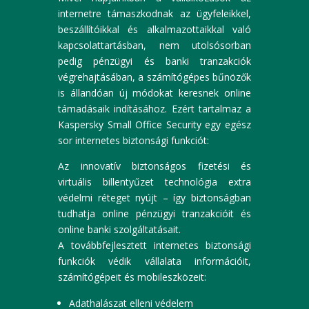
internetre támaszkodnak az ügyfeleikkel,
beszállítóikkal és alkalmazottaikkal való
kapcsolattartásban, nem utolsósorban
pedig pénzügyi és banki tranzakciók
végrehajtásában, a számítógépes bűnözők
is állandóan új módokat keresnek online
támadásaik indításához. Ezért tartalmaz a
Kaspersky Small Office Security egy egész
sor internetes biztonsági funkciót:
Az innovatív biztonságos fizetési és
virtuális billentyűzet technológia extra
védelmi réteget nyújt – így biztonságban
tudhatja online pénzügyi tranzakcióit és
online banki szolgáltatásait.
A továbbfejlesztett internetes biztonsági
funkciók védik vállalata információit,
számítógépeit és mobileszközeit:
Adathalászat elleni védelem