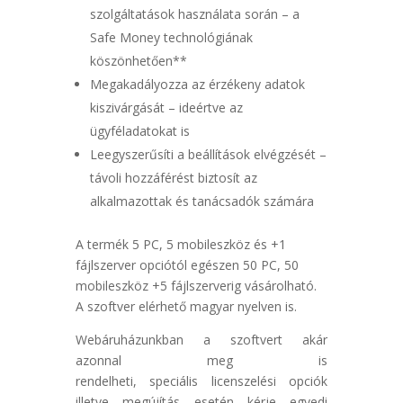
szolgáltatások használata során – a
Safe Money technológiának
köszönhetően**
Megakadályozza az érzékeny adatok
kiszivárgását – ideértve az
ügyféladatokat is
Leegyszerűsíti a beállítások elvégzését –
távoli hozzáférést biztosít az
alkalmazottak és tanácsadók számára
A termék 5 PC, 5 mobileszköz és +1
fájlszerver opciótól egészen 50 PC, 50
mobileszköz +5 fájlszerverig vásárolható.
A szoftver elérhető magyar nyelven is.
Webáruházunkban a szoftvert akár
azonnal meg is
rendelheti, speciális licenszelési opciók
illetve megújítás esetén kérje egyedi