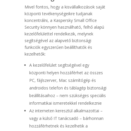
Mivel fontos, hogy a kisvállalkozások saját
központi tevékenységeikre tudjanak
koncentrálni, a Kaspersky Small Office
Security könnyen használható, felhő alapú
kezelőfelülettel rendelkezik, melynek
segítségével az alapvető biztonsági
funkciók egyszerűen beállíthatók és
kezelhetők:
A kezelőfelület segítségével egy
központi helyen hozzáférhet az összes
PC, fájlszerver, Mac számítógép és
androidos telefon és táblagép biztonsági
beállításaihoz – nem szükséges speciális
informatikai ismeretekkel rendelkeznie
Az interneten keresztül alkalmazottai –
vagy a külső IT tanácsadó – bárhonnan
hozzáférhetnek és kezelhetik a