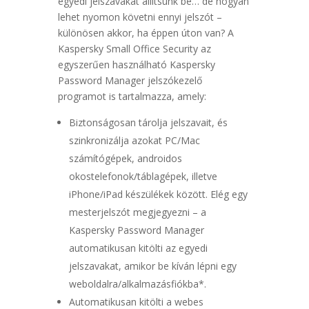
egyedi jelszavakat állítsunk be… de hogyan
lehet nyomon követni ennyi jelszót –
különösen akkor, ha éppen úton van? A
Kaspersky Small Office Security az
egyszerűen használható Kaspersky
Password Manager jelszókezelő
programot is tartalmazza, amely:
Biztonságosan tárolja jelszavait, és
szinkronizálja azokat PC/Mac
számítógépek, androidos
okostelefonok/táblagépek, illetve
iPhone/iPad készülékek között. Elég egy
mesterjelszót megjegyezni – a
Kaspersky Password Manager
automatikusan kitölti az egyedi
jelszavakat, amikor be kíván lépni egy
weboldalra/alkalmazásfiókba*.
Automatikusan kitölti a webes