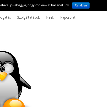
0 termék
atával jóváhagyja, hogy cookie-kat használjunk.
Rendben
ogatás
Szolgáltatások
Hírek
Kapcsolat