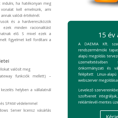
t indulni, ha hatékonyan meg
 vonalat kell emelnünk, ami
annak valódi értékénél.
rusok és a hardvereszközök
 ezek minden racionalitást
15 év 
lhatnak elő. S mivel ezek a
lt figyelmet kell fordítani a
A DAEMIA Kft. sza
rendszermérnöki tapas
alapú megoldás tervez
etei
üzemeltetésében 
önkormányzati és vál
élokat valósít meg
felépített Linux-alapú
ateway funkciók mellett) –
webszerver megoldásai
kezelés helyben a vállalatnál
Levelező szervereinkb
szoftvereit integrálju
reklámlevél-mentes üze
us és SPAM védelemmel
dows Server licensz vásárlás
Kérj