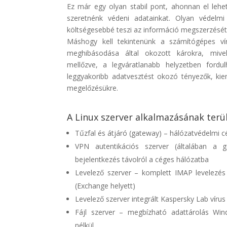
Ez már egy olyan stabil pont, ahonnan el lehe
szeretnénk védeni adatainkat. Olyan védelmi
költségesebbé teszi az információ megszerzését 
Máshogy kell tekintenünk a számítógépes ví
meghibásodása által okozott károkra, mivel
mellőzve, a legváratlanabb helyzetben fordu
leggyakoribb adatvesztést okozó tényezők, kieme
megelőzésükre.
A Linux szerver alkalmazásának terül
Tűzfal és átjáró (gateway) – hálózatvédelmi c
VPN autentikációs szerver (általában a g
bejelentkezés távolról a céges hálózatba
Levelező szerver – komplett IMAP levelezés 
(Exchange helyett)
Levelező szerver integrált Kaspersky Lab vír
Fájl szerver – megbízható adattárolás Win
nélkül