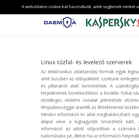
DAEMIA Információ-biztonságtechnikai és Tanácsadó Kf
A weboldalon cookie-kat használunk, amik segítenek minket a
Linux tűzfal- és levelező szerverek
Az elektronikus adattárolási formák egyik leg
amit büszkén az előnyükként szoktunk emlegetn
és pillanatok alatt kereshetőek. A számítógé
terjedésének következtében a korábbi fizikai tá
elsődleges védelmi vonalat jelentették eltűnt
fénysebességgel áramlik az illetéktelenek kezébe
Minden információ és adat meghatározható egy 
alapul véve a legnagyobb tervezhető kárt,
információ az adott időpontban a számára le
tudomására jut, illetve ha az információ helyreá