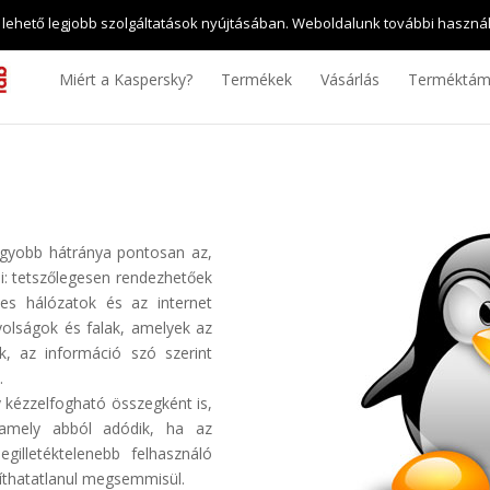
t.
+36 30 for KAV 0-24 (+36 30 4 528-024)
kaspersky@daemia.hu
 lehető legjobb szolgáltatások nyújtásában. Weboldalunk további használ
Miért a Kaspersky?
Termékek
Vásárlás
Terméktám
nagyobb hátránya pontosan az,
i: tetszőlegesen rendezhetőek
pes hálózatok és az internet
volságok és falak, amelyek az
ek, az információ szó szerint
.
kézzelfogható összegként is,
 amely abból adódik, ha az
gilletéktelenebb felhasználó
llíthatatlanul megsemmisül.